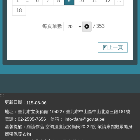
1
...
6
7
8
9
10
11
12
...
18
/
353
每頁筆數
回上一頁
:::
更新日期
115-08-06
地址：臺北市立美術館 104227 臺北市中山區中山北路三段181號
電話：02-2595-7656 信箱：
info-tfam@gov.taipei
溫馨提醒：維護作品 空調溫度設於攝氏20-22度 敬請來館觀眾隨身
攜帶保暖衣物