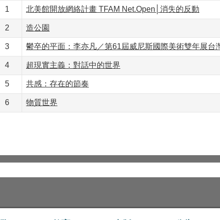
1
北美館開放網絡計畫 TFAM Net.Open│消失的反動
2
造公園
3
鬱卒的平面：李亦凡／第61屆威尼斯國際美術雙年展台
4
超現實主義：對話中的世界
5
共感：存在的節奏
6
物質世界