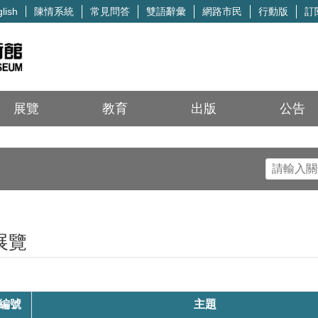
陳情系統
常見問答
雙語辭彙
網路市民
行動版
訂
lish
展覽
教育
出版
公告
展覽
編號
主題