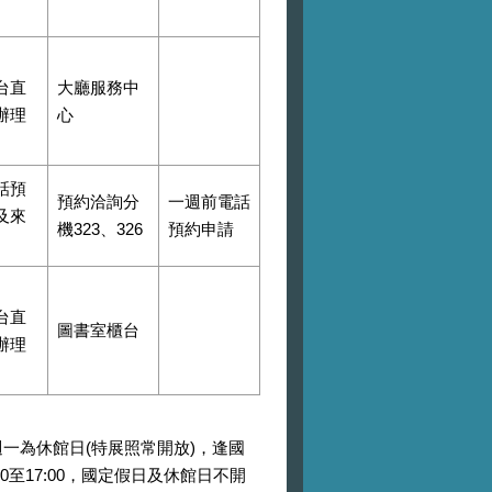
台直
大廳服務中
辦理
心
話預
預約洽詢分
一週前電話
及來
機323、326
預約申請
台直
圖書室櫃台
辦理
0，週一為休館日(特展照常開放)，逢國
至17:00，國定假日及休館日不開