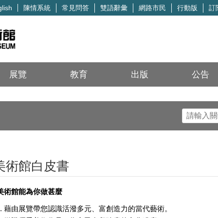
陳情系統
常見問答
雙語辭彙
網路市民
行動版
訂
lish
展覽
教育
出版
公告
美術館白皮書
美術館能為你做甚麼
藉由展覽帶您認識活潑多元、富創造力的當代藝術。