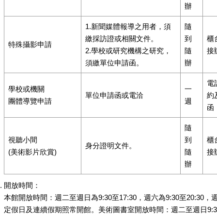
辦
1.新聞媒體報導之用者，須
隨
繳採訪證或相關文件。
到
櫃
特殊攝影申請
2.學校或研究機構之研究，
隨
接
須繳單位申請函。
辦
電
學校或機關
一
單位申請函或電洽
約
團體導覽申請
週
函
隨
視聽小間
到
櫃
身分證明文件。
(美術影片欣賞)
隨
接
辦
開放時間：
本館開放時間：週二至週日為9:30至17:30，週六為9:30至20:3
定假日及連續假期照常開館。美術圖書室開放時間：週二至週日9:30