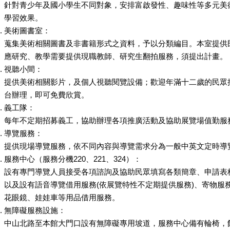
針對青少年及國小學生不同對象，安排富啟發性、趣味性等多元美
學習效果。
美術圖書室：
蒐集美術相關圖書及非書籍形式之資料，予以分類編目。本室提供
應研究、教學需要提供現職教師、研究生翻拍服務，須提出計畫。
視聽小間：
提供美術相關影片，及個人視聽閱覽設備；歡迎年滿十二歲的民眾
台辦理，即可免費欣賞。
義工隊：
每年不定期招募義工，協助辦理各項推廣活動及協助展覽場值勤服
導覽服務：
提供現場導覽服務，依不同內容與導覽需求分為一般中英文定時導
服務中心（服務分機220、221、324）：
設有專門導覽人員接受各項諮詢及協助民眾填寫各類簡章、申請表
以及設有語音導覽借用服務(依展覽特性不定期提供服務)、寄物服
花眼鏡、娃娃車等用品借用服務。
無障礙服務設施：
中山北路至本館大門口設有無障礙專用坡道，服務中心備有輪椅，