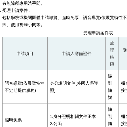
有無障礙專用洗手間。
受理申請案件：
包括學校或機關團體申請導覽、臨時免票、語音導覽(依展覽特性不
照、使用視聽小間等。
受理申請案件表
處
理
受
申請項目
申請人應備證件
時
限
隨
語音導覽(依展覽特性
身分證明文件(外國人憑護
到
櫃
不定期提供服務)
照)
隨
接
辦
隨
1.身分證明相關文件正本
到
櫃
臨時免票
2.公函
隨
接