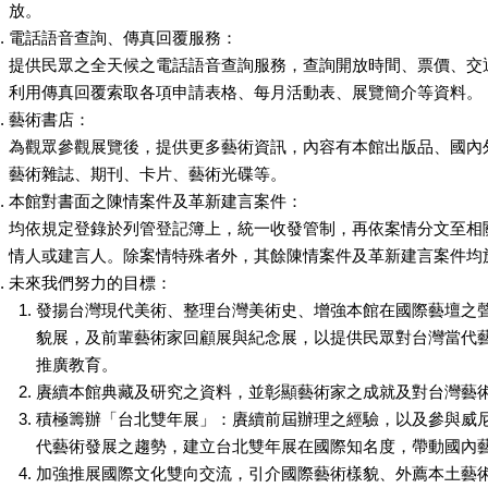
放。
電話語音查詢、傳真回覆服務：
提供民眾之全天候之電話語音查詢服務，查詢開放時間、票價、交
利用傳真回覆索取各項申請表格、每月活動表、展覽簡介等資料。
藝術書店：
為觀眾參觀展覽後，提供更多藝術資訊，內容有本館出版品、國內
藝術雜誌、期刊、卡片、藝術光碟等。
本館對書面之陳情案件及革新建言案件：
均依規定登錄於列管登記簿上，統一收發管制，再依案情分文至相
情人或建言人。除案情特殊者外，其餘陳情案件及革新建言案件均
未來我們努力的目標：
發揚台灣現代美術、整理台灣美術史、增強本館在國際藝壇之
貌展，及前輩藝術家回顧展與紀念展，以提供民眾對台灣當代
推廣教育。
賡續本館典藏及研究之資料，並彰顯藝術家之成就及對台灣藝
積極籌辦「台北雙年展」：賡續前屆辦理之經驗，以及參與威
代藝術發展之趨勢，建立台北雙年展在國際知名度，帶動國內
加強推展國際文化雙向交流，引介國際藝術樣貌、外薦本土藝