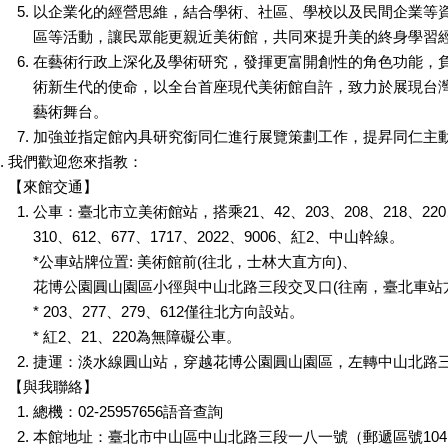
以企業化的經營思維，結合學術、社區、學校以及民間企業等
區等活動，讓民眾能更親近美術館，共同來提升美的終身學習
在藝術行政上深化及學術研究，發揮更富開創性的角色功能，
術新生代的使命，以全台首座現代美術館自許，致力於展現台
藝術舞台。
加強並指定館內具研究銜同仁進行展覽策劃工作，提昇同仁主
我們歡迎您來指教：
【來館交通】
公車：臺北市立美術館站，搭乘21、42、203、208、218、220、2
310、612、677、1717、2022、9006、紅2、中山幹線。
*公車站牌位置: 美術館前(往北，士林大直方向)、
花博公園圓山園區小徑與中山北路三段交叉口(往南，臺北車站
* 203、277、279、612僅往北方向設站。
* 紅2、21、220為無障礙公車。
捷運：淡水線圓山站，穿越花博公園圓山園區，左轉中山北路
【與我聯絡】
總機：02-25957656語音查詢
本館地址：臺北市中山區中山北路三段一八一號（郵遞區號104