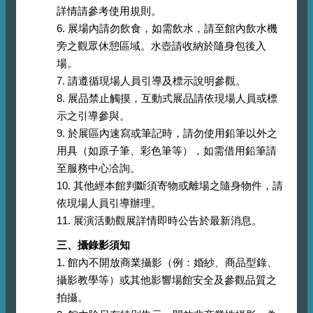
詳情請參考使用規則。
6. 展場內請勿飲食，如需飲水，請至館內飲水機
旁之觀眾休憩區域。水壺請收納於隨身包後入
場。
7. 請遵循現場人員引導及標示說明參觀。
8. 展品禁止觸摸，互動式展品請依現場人員或標
示之引導參與。
9. 於展區內速寫或筆記時，請勿使用鉛筆以外之
用具（如原子筆、彩色筆等），如需借用鉛筆請
至服務中心冾詢。
10. 其他經本館判斷須寄物或離場之隨身物件，請
依現場人員引導辦理。
11. 展演活動觀展詳情即時公告於最新消息。
三、攝錄影須知
1. 館內不開放商業攝影（例：婚紗、商品型錄、
攝影教學等）或其他影響場館安全及參觀品質之
拍攝。