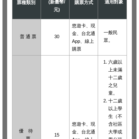
(
新臺幣/
適用對象
票種類別
購票方式
元)
悠遊卡、現
一般民
金、台北通
普 通 票
30
眾。
App、線上
購票
六歲以
上未滿
十二歲
之兒
童。
十二歲
以上學
生（不
悠遊卡、現
含社區
優 待
金、台北通
大學或
15
票