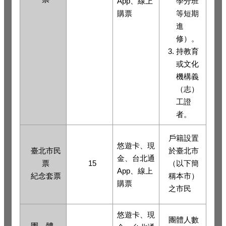
App、線上
學分班
購票
等短期
進
修）。
持教育
或文化
機構義
（志）
工證
者。
戶籍設置
悠遊卡、現
臺北市民
於臺北市
金、台北通
票
15
（以下簡
App、線上
紀念套票
稱本市）
購票
之市民
悠遊卡、現
團體人數
團 體