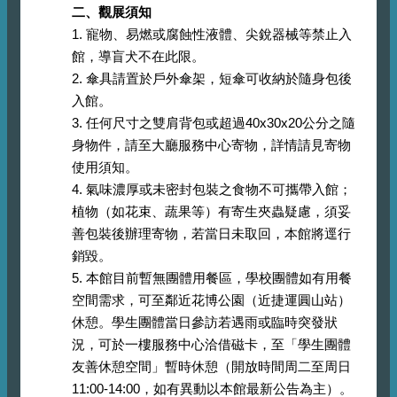
二、觀展須知
1. 寵物、易燃或腐蝕性液體、尖銳器械等禁止入
館，導盲犬不在此限。
2. 傘具請置於戶外傘架，短傘可收納於隨身包後
入館。
3. 任何尺寸之雙肩背包或超過40x30x20公分之隨
身物件，請至大廳服務中心寄物，詳情請見寄物
使用須知。
4. 氣味濃厚或未密封包裝之食物不可攜帶入館；
植物（如花束、蔬果等）有寄生夾蟲疑慮，須妥
善包裝後辦理寄物，若當日未取回，本館將逕行
銷毀。
5. 本館目前暫無團體用餐區，學校團體如有用餐
空間需求，可至鄰近花博公園（近捷運圓山站）
休憩。學生團體當日參訪若遇雨或臨時突發狀
況，可於一樓服務中心洽借磁卡，至「學生團體
友善休憩空間」暫時休憩（開放時間周二至周日
11:00-14:00，如有異動以本館最新公告為主）。