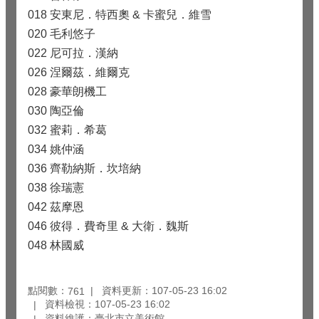
018 安東尼．特西奧 & 卡蜜兒．維雪
020 毛利悠子
022 尼可拉．漢納
026 涅爾茲．維爾克
028 豪華朗機工
030 陶亞倫
032 蜜莉．希葛
034 姚仲涵
036 齊勒納斯．坎培納
038 徐瑞憲
042 茲摩恩
046 彼得．費奇里 & 大衛．魏斯
048 林國威
點閱數：
資料更新：107-05-23 16:02
761
資料檢視：107-05-23 16:02
資料維護：臺北市立美術館